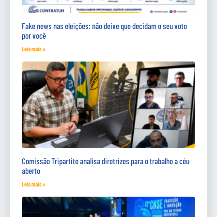
Fake news nas eleições: não deixe que decidam o seu voto
por você
Leia mais »
Comissão Tripartite analisa diretrizes para o trabalho a céu
aberto
Leia mais »