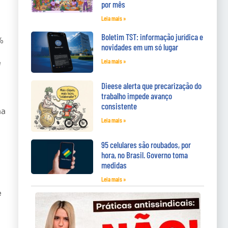
por mês
Leia mais »
Boletim TST: informação jurídica e
%
novidades em um só lugar
Leia mais »
e
Dieese alerta que precarização do
trabalho impede avanço
consistente
na
Leia mais »
95 celulares são roubados, por
á
hora, no Brasil. Governo toma
medidas
Leia mais »
e