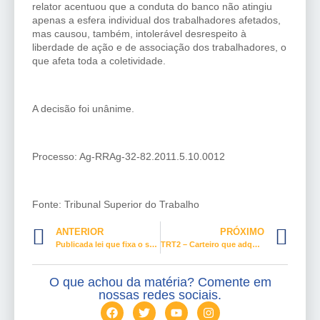
relator acentuou que a conduta do banco não atingiu
apenas a esfera individual dos trabalhadores afetados,
mas causou, também, intolerável desrespeito à
liberdade de ação e de associação dos trabalhadores, o
que afeta toda a coletividade.
A decisão foi unânime.
Processo: Ag-RRAg-32-82.2011.5.10.0012
Fonte: Tribunal Superior do Trabalho
ANTERIOR
PRÓXIMO
Publicada lei que fixa o salário mínimo deste ano em R$ 1.212
TRT2 – Carteiro que adquiriu doença no trabalho recebe dano moral e pensão vitalícia
O que achou da matéria? Comente em
nossas redes sociais.