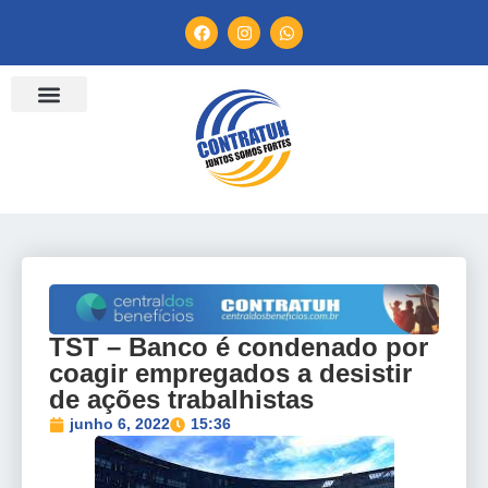
ENTIDADES FILIADAS
BANCO DE CONVENÇÕES
TV CONTRATUH
CANAL DE DENÚNCIA
TST – Banco é condenado por
coagir empregados a desistir
de ações trabalhistas
junho 6, 2022
15:36