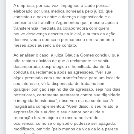
A empresa, por sua vez, impugnou o laudo pericial
elaborado por uma médica nomeada pelo juízo, que
constatou o nexo entre a doença diagnosticada e o
ambiente de trabalho. Argumentou que, mesmo após a
transferência imediata da colaboradora com quem
houve desavença descrita na inicial, a autora da ação
desenvolveu a doença e permaneceu em tratamento
meses após ausência de contato.
Ao analisar o caso, a juíza Glaucia Gomes concluiu que
não restam dúvidas de que a reclamante se sentiu
desamparada, desprotegida e humilhada diante da
conduta da reclamada após as agressões. “Ver sua
algoz premiada com uma transferência para um local de
seu interesse, vê-la dispensada do trabalho sem
qualquer punição seja no dia da agressão, seja nos dias
posteriores, certamente atentaram contra sua dignidade
e integridade psíquica”, observou ela na sentença. A
magistrada complementou: “Além disso, o seu relato, a
expressão da sua dor, o seu clamor por ajuda e
reparação foram objeto de rasura no livro de
ocorrência, como se o episódio pudesse ser apagado,
modificado, omitido (pelo menos da vida da loja parece