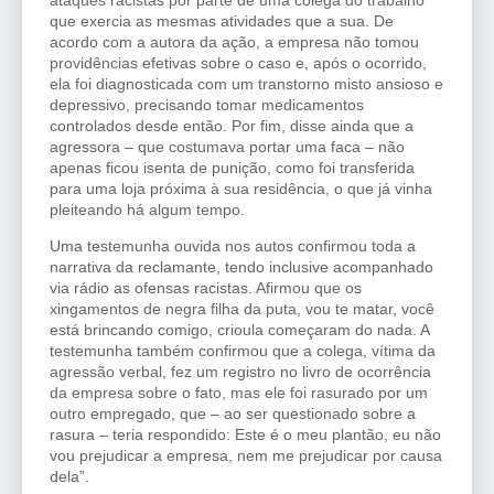
que exercia as mesmas atividades que a sua. De
acordo com a autora da ação, a empresa não tomou
providências efetivas sobre o caso e, após o ocorrido,
ela foi diagnosticada com um transtorno misto ansioso e
depressivo, precisando tomar medicamentos
controlados desde então. Por fim, disse ainda que a
agressora – que costumava portar uma faca – não
apenas ficou isenta de punição, como foi transferida
para uma loja próxima à sua residência, o que já vinha
pleiteando há algum tempo.
Uma testemunha ouvida nos autos confirmou toda a
narrativa da reclamante, tendo inclusive acompanhado
via rádio as ofensas racistas. Afirmou que os
xingamentos de negra filha da puta, vou te matar, você
está brincando comigo, crioula começaram do nada. A
testemunha também confirmou que a colega, vítima da
agressão verbal, fez um registro no livro de ocorrência
da empresa sobre o fato, mas ele foi rasurado por um
outro empregado, que – ao ser questionado sobre a
rasura – teria respondido: Este é o meu plantão, eu não
vou prejudicar a empresa, nem me prejudicar por causa
dela”.