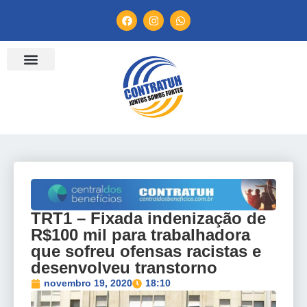
ENTIDADES FILIADAS
BANCO DE CONVENÇÕES
TV CONTRATUH
CANAL DE DENÚNCIA
TRT1 – Fixada indenização de
R$100 mil para trabalhadora
que sofreu ofensas racistas e
desenvolveu transtorno
novembro 19, 2020
18:10