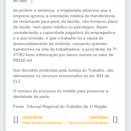
ter sido…)”.
Ao proferir a sentença, a magistrada observou que a
empresa ignorou a orientação médica de transferência
da reclamante para perto da família, não forneceu plano
de saúde, nem apoio médico ou psicológico. Assim,
considerando a capacidade pagadora da empregadora
e a sua omissão, e que o trabalho foi a causa do
desencadeamento da moléstia, causando grandes
transtornos na vida da trabalhadora, a juíza titular da 7ª
VT/RJ fixou indenização por danos morais no valor de
R$100 mil.
Nas decisões proferidas pela Justiça do Trabalho, são
admissíveis os recursos enumerados no art. 893 da
CLT.
O número do processo foi omitido para preservar a
identidade da parte.
Fonte: Tribunal Regional do Trabalho da 1ª Região
ANTERIOR
PRÓXIMO
Paim destaca diversidade política nas eleições municipais
Dia da Consciência Negra