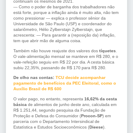
continuam os mesmos de 2021.
— Como o
poder de barganha
dos trabalhadores não
está forte, porque a inflação ainda é muito alta, não tem
como pressionar — explica o professor sênior da
Universidade de São Paulo (USP) e coordenador do
salariômetro, Hélio Zylberstajn Zylberstajn, que
acrescenta: — Para garantir a (reposição da) inflação,
tem que abrir mão de alguma coisa.
Também não houve reajuste dos valores dos
tíquetes
.
O vale-alimentação mensal se manteve em R$ 280, e o
vale-refeição seguiu em R$ 22 por dia. A cesta básica
subiu 22,35%, passando de R$ 170 para R$ 280.
De olho nas contas:
TCU decide acompanhar
pagamento de benefícios da PEC Eleitoral, como o
Auxílio Brasil de R$ 600
O valor pago, no entanto, representa
16,62% da cesta
básica
de alimentos de junho deste ano, calculada em
R$ 1.251,44, segundo pesquisa da Fundação de
Proteção e Defesa do Consumidor (
Procon-SP
) em
parceria com o Departamento Intersindical de
Estatística e Estudos Socioeconômicos (
Dieese
).