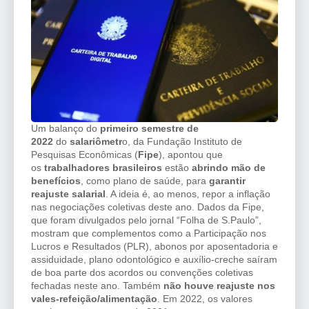
Um balanço do
primeiro semestre de
2022
do
salariômetr
o, da Fundação Instituto de
Pesquisas Econômicas (
Fipe
), apontou que
os
trabalhadores brasileiros
estão
abrindo mão de
benefícios
, como plano de saúde, para
garantir
reajuste salarial
. A ideia é, ao menos, repor a inflação
nas negociações coletivas deste ano. Dados da Fipe,
que foram divulgados pelo jornal “Folha de S.Paulo”,
mostram que complementos como a Participação nos
Lucros e Resultados (PLR), abonos por aposentadoria e
assiduidade, plano odontológico e auxílio-creche saíram
de boa parte dos acordos ou convenções coletivas
fechadas neste ano. Também
não houve reajuste nos
vales-refeição/alimentação
. Em 2022, os valores