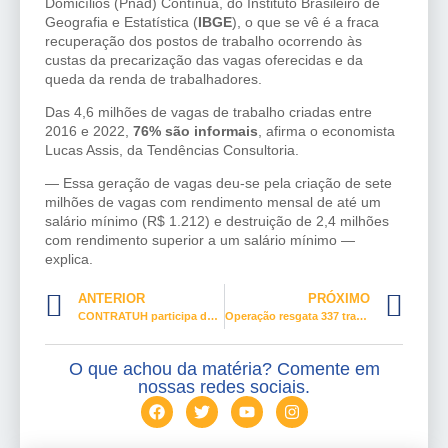
Domicílios (Pnad) Contínua, do Instituto Brasileiro de
Geografia e Estatística (
IBGE
), o que se vê é a fraca
recuperação dos postos de trabalho ocorrendo às
custas da precarização das vagas oferecidas e da
queda da renda de trabalhadores.
Das 4,6 milhões de vagas de trabalho criadas entre
2016 e 2022,
76% são informais
, afirma o economista
Lucas Assis, da Tendências Consultoria.
— Essa geração de vagas deu-se pela criação de sete
milhões de vagas com rendimento mensal de até um
salário mínimo (R$ 1.212) e destruição de 2,4 milhões
com rendimento superior a um salário mínimo —
explica.
ANTERIOR
PRÓXIMO
CONTRATUH participa de oficina de Diversidade de Gênero
Operação resgata 337 trabalhadores de condições análogas à escravidão
O que achou da matéria? Comente em
nossas redes sociais.