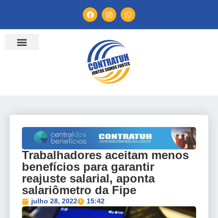
ENTIDADES FILIADAS
BANCO DE CONVENÇÕES
TV CONTRATUH
CANAL DE DENÚNCIA
Trabalhadores aceitam menos
benefícios para garantir
reajuste salarial, aponta
salariômetro da Fipe
julho 28, 2022
15:42