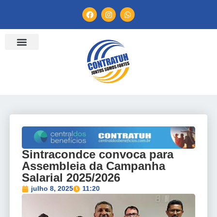
ENTIDADES FILIADAS
BANCO DE CONVENÇÕES
TV CONTRATUH
CANAL DE DENÚNCIA
Sintracondce convoca para
Assembleia da Campanha
Salarial 2025/2026
julho 8, 2025
11:20