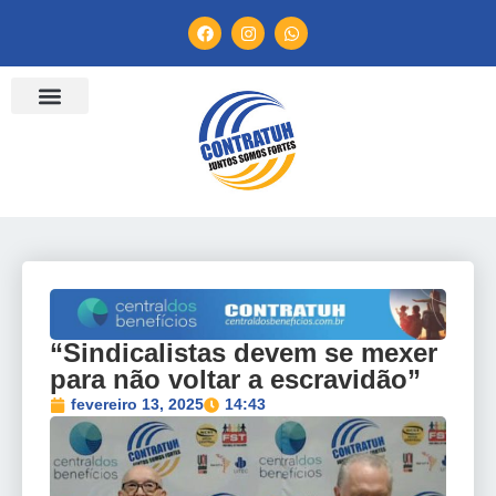
ENTIDADES FILIADAS
BANCO DE CONVENÇÕES
TV CONTRATUH
CANAL DE DENÚNCIA
“Sindicalistas devem se mexer
para não voltar a escravidão”
fevereiro 13, 2025
14:43