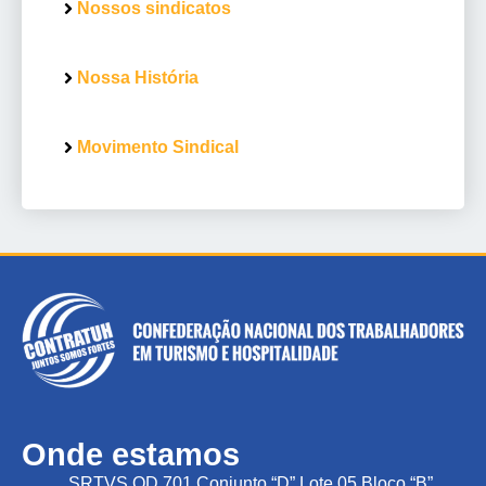
Nossos sindicatos
Nossa História
Movimento Sindical
Onde estamos
SRTVS QD 701 Conjunto “D” Lote 05 Bloco “B”