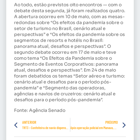
Ao todo, estão previstos oito encontros — com o
debate desta segunda, já foram realizados quatro.
A abertura ocorreu em 10 de maio, com as mesas-
redondas sobre “Os efeitos da pandemia sobre o
setor de turismo no Brasil, cenário atual e
perspectivas” e “Os efeitos da pandemia sobre os
segmentos de resorts e hotéis no Brasil:
panorama atual, desafios e perspectivas”. O
segundo debate ocorreu em 17 de maio e teve
como tema “Os Efeitos da Pandemia sobre o
Segmento de Eventos Corporativos: panorama
atual, desafios e perspectivas”. Em 24 de maio
foram debatidos os temas “Setor aéreo e turismo:
cenário atual e desafios para o período pós-
pandemia” e “Segmento das operadoras,
agências e navios de cruzeiros: cenário atual e
desafios para o período pós-pandemia”.
Fonte: Agência Senado
ANTERIOR
PRÓXIMO
TRT3 – Confeiteira de navio dispensada após ter Covid-19, com perda de paladar e olfato, recebe indenização
Após operação policial em Manaus, CPI decide antecipar depoimento de governador do Amazonas