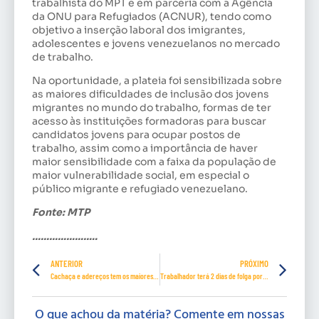
trabalhista do MPT e em parceria com a Agência
da ONU para Refugiados (ACNUR), tendo como
objetivo a inserção laboral dos imigrantes,
adolescentes e jovens venezuelanos no mercado
de trabalho.
Na oportunidade, a plateia foi sensibilizada sobre
as maiores dificuldades de inclusão dos jovens
migrantes no mundo do trabalho, formas de ter
acesso às instituições formadoras para buscar
candidatos jovens para ocupar postos de
trabalho, assim como a importância de haver
maior sensibilidade com a faixa da população de
maior vulnerabilidade social, em especial o
público migrante e refugiado venezuelano.
Fonte: MTP
…………………..
ANTERIOR
PRÓXIMO
Cachaça e adereços tem os maiores tributos no Carnaval
Trabalhador terá 2 dias de folga por ano para ir à escola do filho
O que achou da matéria? Comente em nossas