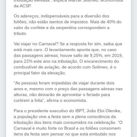
tributação elevada”, explica Marcel Solimeo, economista
da ACSP.
Os adereços, indispensáveis para a diversão dos
foliões, não estão isentos de impostos. Mais de 40% do
valor do confete e da serpentina correspondem a
tributo.
Vai viajar no Carnaval? Se a resposta for sim, saiba que
está mais caro. O levantamento aponta que, no caso
das passagens aéreas, houve salto de 9,25%, em 2019,
para 22% este ano na tributação. O encarecimento do
combustível de aviação, de acordo com Solimeo, é o
principal fator da elevação.
“As pessoas foram impedidas de viajar durante dois
anos e, mesmo com o preço das passagens aéreas nas
alturas, não deixarão de aproveitar o feriado para
curtirem a folia”, afirma o economista.
Para o presidente executivo do IBPT, João Eloi Olenike,
a população vive a festa sem a plena consciência da
tributação dos itens mais consumidos na celebração. “O
Carnaval é muito forte no Brasil e os foliões consomem
itens da festa sem pensar no que está embutido nos