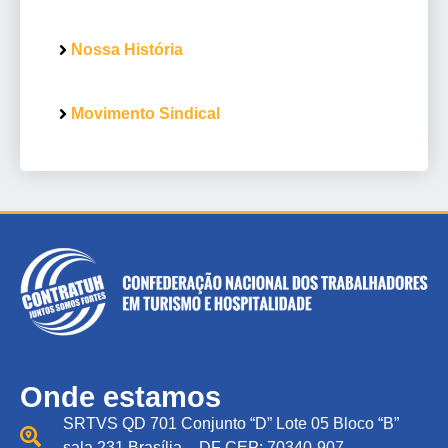
Nossa História
Movimento Sindical
Onde estamos
SRTVS QD 701 Conjunto “D” Lote 05 Bloco “B”
sala 231 Brasília – DF CEP: 70340-907