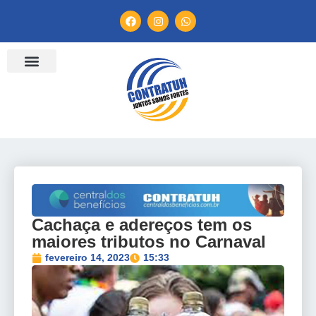
ENTIDADES FILIADAS
BANCO DE CONVENÇÕES
TV CONTRATUH
CANAL DE DENÚNCIA
Cachaça e adereços tem os
maiores tributos no Carnaval
fevereiro 14, 2023
15:33