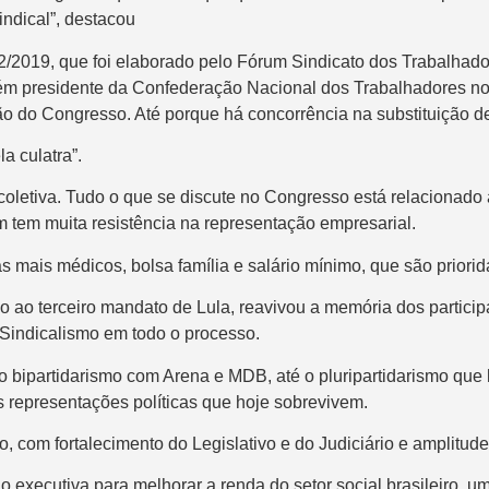
ndical”, destacou
52/2019, que foi elaborado pelo Fórum Sindicato dos Trabalhad
mbém presidente da Confederação Nacional dos Trabalhadores 
ão do Congresso. Até porque há concorrência na substituição de
a culatra”.
 coletiva. Tudo o que se discute no Congresso está relacionad
m tem muita resistência na representação empresarial.
 mais médicos, bolsa família e salário mínimo, que são priorid
do ao terceiro mandato de Lula, reavivou a memória dos partici
Sindicalismo em todo o processo.
e o bipartidarismo com Arena e MDB, até o pluripartidarismo qu
 representações políticas que hoje sobrevivem.
, com fortalecimento do Legislativo e do Judiciário e amplitu
ão executiva para melhorar a renda do setor social brasileiro,