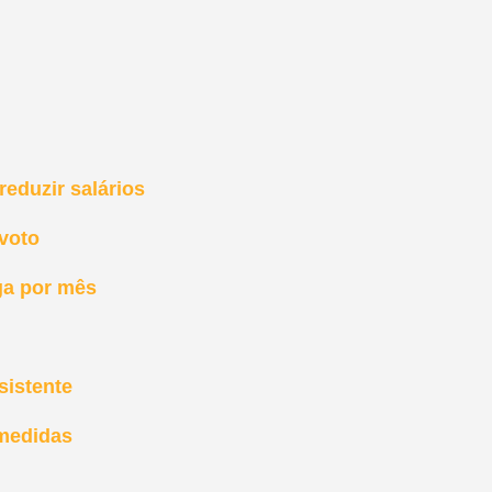
eduzir salários
 voto
ga por mês
sistente
 medidas