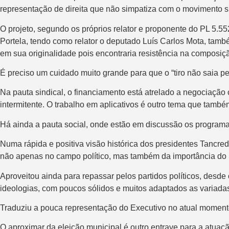
representação de direita que não simpatiza com o movimento si
O projeto, segundo os próprios relator e proponente do PL 5.5
Portela, tendo como relator o deputado Luís Carlos Mota, ta
em sua originalidade pois encontraria resistência na composiç
É preciso um cuidado muito grande para que o “tiro não saia pel
Na pauta sindical, o financiamento está atrelado a negociação
intermitente. O trabalho em aplicativos é outro tema que també
Há ainda a pauta social, onde estão em discussão os programas
Numa rápida e positiva visão histórica dos presidentes Tancre
não apenas no campo político, mas também da importância do 
Aproveitou ainda para repassar pelos partidos políticos, desd
ideologias, com poucos sólidos e muitos adaptados as variadas
Traduziu a pouca representação do Executivo no atual momento
O aproximar da eleição municipal é outro entrave para a atuaç