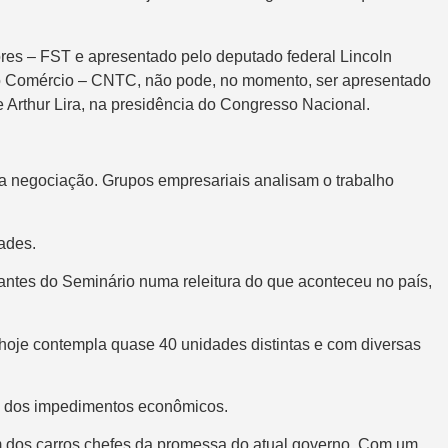
ores – FST e apresentado pelo deputado federal Lincoln
no Comércio – CNTC, não pode, no momento, ser apresentado
 Arthur Lira, na presidência do Congresso Nacional.
o a negociação. Grupos empresariais analisam o trabalho
ades.
pantes do Seminário numa releitura do que aconteceu no país,
e hoje contempla quase 40 unidades distintas e com diversas
de dos impedimentos econômicos.
 um dos carros chefes da promessa do atual governo. Com um