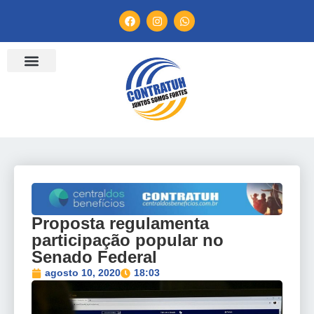
ENTIDADES FILIADAS
BANCO DE CONVENÇÕES
TV CONTRATUH
CANAL DE DENÚNCIA
Proposta regulamenta
participação popular no
Senado Federal
agosto 10, 2020
18:03