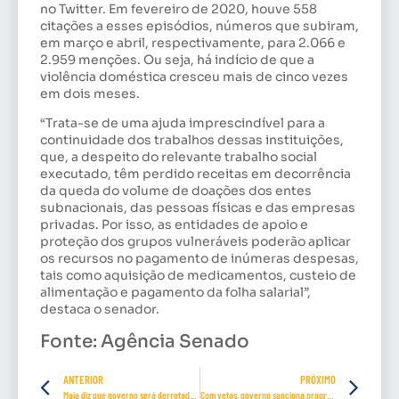
no Twitter. Em fevereiro de 2020, houve 558
citações a esses episódios, números que subiram,
em março e abril, respectivamente, para 2.066 e
2.959 menções. Ou seja, há indício de que a
violência doméstica cresceu mais de cinco vezes
em dois meses.
“Trata-se de uma ajuda imprescindível para a
continuidade dos trabalhos dessas instituições,
que, a despeito do relevante trabalho social
executado, têm perdido receitas em decorrência
da queda do volume de doações dos entes
subnacionais, das pessoas físicas e das empresas
privadas. Por isso, as entidades de apoio e
proteção dos grupos vulneráveis poderão aplicar
os recursos no pagamento de inúmeras despesas,
tais como aquisição de medicamentos, custeio de
alimentação e pagamento da folha salarial”,
destaca o senador.
Fonte: Agência Senado
ANTERIOR
PRÓXIMO
Maia diz que governo será derrotado na Câmara se insistir em nova CPMF
Com vetos, governo sanciona programa para manter empregos durante pandemia