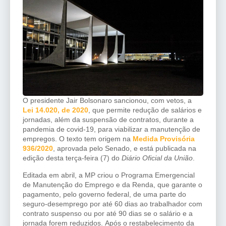
O presidente Jair Bolsonaro sancionou, com vetos, a
Lei 14.020, de 2020
, que permite redução de salários e
jornadas, além da suspensão de contratos, durante a
pandemia de covid-19, para viabilizar a manutenção de
empregos. O texto tem origem na
Medida Provisória
936/2020
, aprovada pelo Senado, e está publicada na
edição desta terça-feira (7) do
Diário Oficial da União
.
Editada em abril, a MP criou o Programa Emergencial
de Manutenção do Emprego e da Renda, que garante o
pagamento, pelo governo federal, de uma parte do
seguro-desemprego por até 60 dias ao trabalhador com
contrato suspenso ou por até 90 dias se o salário e a
jornada forem reduzidos. Após o restabelecimento da