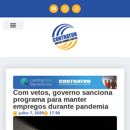
ENTIDADES FILIADAS
BANCO DE CONVENÇÕES
TV CONTRATUH
CANAL DE DENÚNCIA
Com vetos, governo sanciona
programa para manter
empregos durante pandemia
julho 7, 2020
17:50