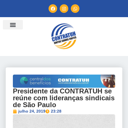
ENTIDADES FILIADAS
BANCO DE CONVENÇÕES
TV CONTRATUH
CANAL DE DENÚNCIA
Presidente da CONTRATUH se
reúne com lideranças sindicais
de São Paulo
julho 24, 2019
23:28