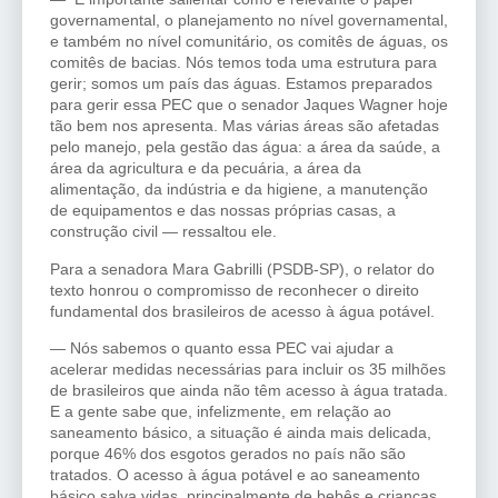
governamental, o planejamento no nível governamental,
e também no nível comunitário, os comitês de águas, os
comitês de bacias. Nós temos toda uma estrutura para
gerir; somos um país das águas. Estamos preparados
para gerir essa PEC que o senador Jaques Wagner hoje
tão bem nos apresenta. Mas várias áreas são afetadas
pelo manejo, pela gestão das água: a área da saúde, a
área da agricultura e da pecuária, a área da
alimentação, da indústria e da higiene, a manutenção
de equipamentos e das nossas próprias casas, a
construção civil — ressaltou ele.
Para a senadora Mara Gabrilli (PSDB-SP), o relator do
texto honrou o compromisso de reconhecer o direito
fundamental dos brasileiros de acesso à água potável.
— Nós sabemos o quanto essa PEC vai ajudar a
acelerar medidas necessárias para incluir os 35 milhões
de brasileiros que ainda não têm acesso à água tratada.
E a gente sabe que, infelizmente, em relação ao
saneamento básico, a situação é ainda mais delicada,
porque 46% dos esgotos gerados no país não são
tratados. O acesso à água potável e ao saneamento
básico salva vidas, principalmente de bebês e crianças,