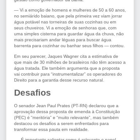
— Vi a emoção de homens e mulheres de 50 a 60 anos,
no semiárido baiano, que pela primeira vez viam jorrar
água potável nas torneiras de suas cozinhas ou em
seus chuveiros. Vi a emoção de senhoras que, com
uma simples cisterna para guardar água da chuva, não
mais precisariam andar léguas para buscar água
barrenta para cozinhar ou banhar seus filhos — contou.
Em seu parecer, Jaques Wagner cita a estimativa de
que mais de
30 milhões de
brasileiros não têm acesso a
água tratada. Ele também argumenta que
a proposta
vai contribuir para “instrumentalizar” os operadores do
Direito para a garantia desse recurso natural.
Desafios
O senador Jean Paul Prates (PT-RN) declarou que a
aprovação dessa proposta de emenda à Constituição
(PEC) é “meritória” e “muito relevante”, mas também
destacou os desafios a serem enfrentados para
transformar essa pauta em realidade.
— É importante salientar como é relevante o papel