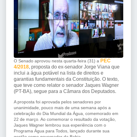
PEC
O Senado aprovou nesta quarta-feira (31) a
4/2018
, proposta do ex-senador Jorge Viana que
inclui a água potável na lista de direitos e
garantias fundamentais da Constituição. O texto,
que teve como relator o senador Jaques Wagner
(PT-BA), segue para a Câmara dos Deputados.
A proposta foi aprovada pelos senadores por
unanimidade, pouco mais de uma semana após a
celebração do Dia Mundial da Água, comemorado em
22 de março. Ao comemorar o resultado da votação,
Jaques Wagner lembrou sua experiência com o
Programa Água para Todos, lançado durante sua
gestão como governador da Bahia.