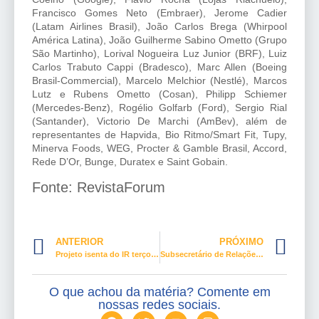
Francisco Gomes Neto (Embraer), Jerome Cadier
(Latam Airlines Brasil), João Carlos Brega (Whirpool
América Latina), João Guilherme Sabino Ometto (Grupo
São Martinho), Lorival Nogueira Luz Junior (BRF), Luiz
Carlos Trabuto Cappi (Bradesco), Marc Allen (Boeing
Brasil-Commercial), Marcelo Melchior (Nestlé), Marcos
Lutz e Rubens Ometto (Cosan), Philipp Schiemer
(Mercedes-Benz), Rogélio Golfarb (Ford), Sergio Rial
(Santander), Victorio De Marchi (AmBev), além de
representantes de Hapvida, Bio Ritmo/Smart Fit, Tupy,
Minerva Foods, WEG, Procter & Gamble Brasil, Accord,
Rede D’Or, Bunge, Duratex e Saint Gobain.
Fonte: RevistaForum
ANTERIOR
PRÓXIMO
Projeto isenta do IR terço adicional de férias e verbas de caráter indenizatório
Subsecretário de Relações do Trabalho visita sede da NCST
O que achou da matéria? Comente em
nossas redes sociais.