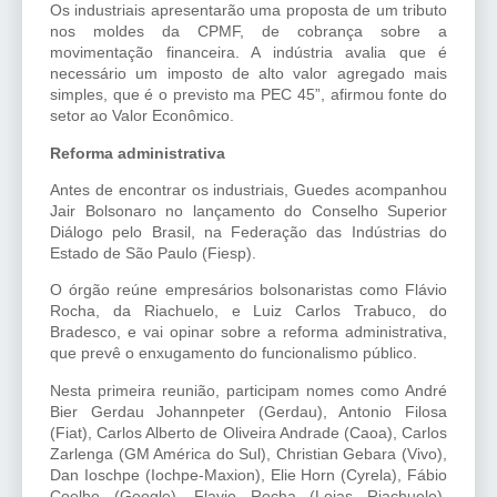
Os industriais apresentarão uma proposta de um tributo
nos moldes da CPMF, de cobrança sobre a
movimentação financeira. A indústria avalia que é
necessário um imposto de alto valor agregado mais
simples, que é o previsto ma PEC 45”, afirmou fonte do
setor ao Valor Econômico.
Reforma administrativa
Antes de encontrar os industriais, Guedes acompanhou
Jair Bolsonaro no lançamento do Conselho Superior
Diálogo pelo Brasil, na Federação das Indústrias do
Estado de São Paulo (Fiesp).
O órgão reúne empresários bolsonaristas como Flávio
Rocha, da Riachuelo, e Luiz Carlos Trabuco, do
Bradesco, e vai opinar sobre a reforma administrativa,
que prevê o enxugamento do funcionalismo público.
Nesta primeira reunião, participam nomes como André
Bier Gerdau Johannpeter (Gerdau), Antonio Filosa
(Fiat), Carlos Alberto de Oliveira Andrade (Caoa), Carlos
Zarlenga (GM América do Sul), Christian Gebara (Vivo),
Dan Ioschpe (Iochpe-Maxion), Elie Horn (Cyrela), Fábio
Coelho (Google), Flavio Rocha (Lojas Riachuelo),