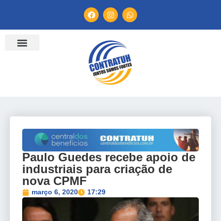
ENTIDADES FILIADAS
BANCO DE CONVENÇÕES
TV CONTRATUH
CANAL DE DENÚNCIA
Paulo Guedes recebe apoio de
industriais para criação de
nova CPMF
março 6, 2020
17:29