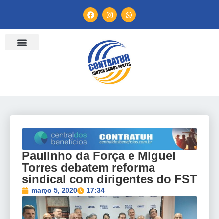
ENTIDADES FILIADAS
BANCO DE CONVENÇÕES
TV CONTRATUH
CANAL DE DENÚNCIA
Paulinho da Força e Miguel
Torres debatem reforma
sindical com dirigentes do FST
março 5, 2020
17:34