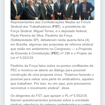
Representantes das Confederações filiadas ao Fórum
Sindical dos Trabalhadores (
FST
), o presidente da
Força Sindical, Miguel Torres, e o deputado federal,
Paulo Pereira da Silva, Paulinho da Força
(Solidariedade-SP), debateram nesta quarta-feira (4),
em Brasília, algumas das propostas de reforma sindical
que estão em andamento no Congresso — a Proposta
de Emenda à Constituição (
PEC
) nº 196 e o Projeto de
Lei nº 5.552/19.
Paulinho da Força falou sobre os pontos conflitantes da
PEC e mostrou-se aberto ao diálogo para possível
construção de uma proposta única. “Estamos fazendo o
possível para salvar uma parte do sindicalismo, aqueles
que trabalham. Por isso, eu vim aqui, pois precisamos
reconstruir o movimento sindical”, disse.
Os dirigentes do FST, que apoiam o PL nº 5.552/19,
fizeram questionamentos pontuais sobre a unicidade
sindical, relevância do sistema confederativo e custeio.