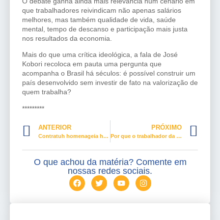
O debate ganha ainda mais relevância num cenário em
que trabalhadores reivindicam não apenas salários
melhores, mas também qualidade de vida, saúde
mental, tempo de descanso e participação mais justa
nos resultados da economia.
Mais do que uma crítica ideológica, a fala de José
Kobori recoloca em pauta uma pergunta que
acompanha o Brasil há séculos: é possível construir um
país desenvolvido sem investir de fato na valorização de
quem trabalha?
*********
ANTERIOR
PRÓXIMO
Contratuh homenageia hoje o Dia do Porteiro
Por que o trabalhador da beleza não pode abrir mão da organização sindical
O que achou da matéria? Comente em
nossas redes sociais.