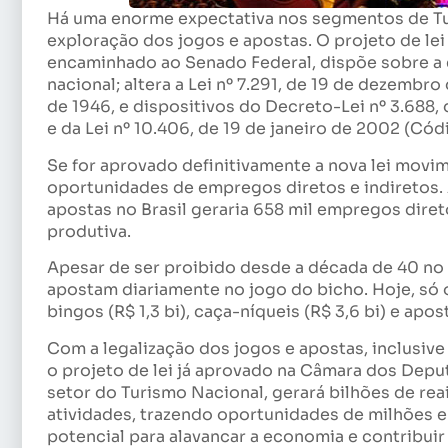
Há uma enorme expectativa nos segmentos de Turi
exploração dos jogos e apostas. O projeto de le
encaminhado ao Senado Federal, dispõe sobre a e
nacional; altera a Lei nº 7.291, de 19 de dezembro
de 1946, e dispositivos do Decreto-Lei nº 3.688,
e da Lei nº 10.406, de 19 de janeiro de 2002 (Códi
Se for aprovado definitivamente a nova lei movim
oportunidades de empregos diretos e indiretos.
apostas no Brasil geraria 658 mil empregos dire
produtiva.
Apesar de ser proibido desde a década de 40 no B
apostam diariamente no jogo do bicho. Hoje, só 
bingos (R$ 1,3 bi), caça-níqueis (R$ 3,6 bi) e apos
Com a legalização dos jogos e apostas, inclusiv
o projeto de lei já aprovado na Câmara dos Depu
setor do Turismo Nacional, gerará bilhões de rea
atividades, trazendo oportunidades de milhões 
potencial para alavancar a economia e contribui