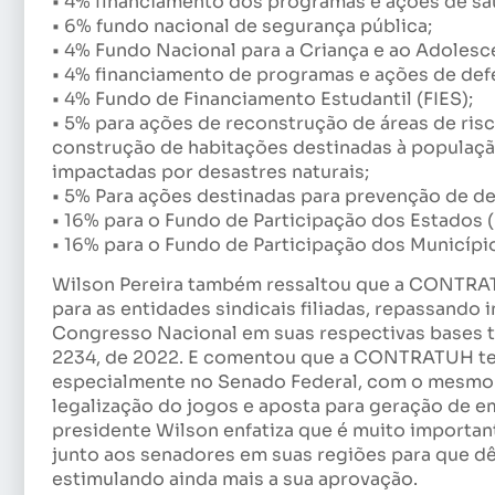
• 4% financiamento dos programas e ações de saú
• 6% fundo nacional de segurança pública;
• 4% Fundo Nacional para a Criança e ao Adolesc
• 4% financiamento de programas e ações de defe
• 4% Fundo de Financiamento Estudantil (FIES);
• 5% para ações de reconstrução de áreas de ris
construção de habitações destinadas à populaçã
impactadas por desastres naturais;
• 5% Para ações destinadas para prevenção de de
• 16% para o Fundo de Participação dos Estados (
• 16% para o Fundo de Participação dos Municípi
Wilson Pereira também ressaltou que a CONTRATU
para as entidades sindicais filiadas, repassand
Congresso Nacional em suas respectivas bases te
2234, de 2022. E comentou que a CONTRATUH te
especialmente no Senado Federal, com o mesmo 
legalização do jogos e aposta para geração de e
presidente Wilson enfatiza que é muito important
junto aos senadores em suas regiões para que dê
estimulando ainda mais a sua aprovação.