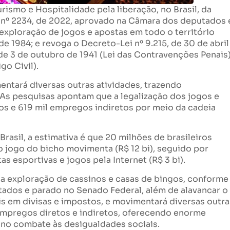
smo e Hospitalidade pela liberação, no Brasil, da
i nº 2234, de 2022, aprovado na Câmara dos deputados 
xploração de jogos e apostas em todo o território
 de 1984; e revoga o Decreto-Lei nº 9.215, de 30 de abril
 de 3 de outubro de 1941 (Lei das Contravenções Penais)
go Civil).
entará diversas outras atividades, trazendo
 As pesquisas apontam que a legalização dos jogos e
tos e 619 mil empregos indiretos por meio da cadeia
rasil, a estimativa é que 20 milhões de brasileiros
o jogo do bicho movimenta (R$ 12 bi), seguido por
tas esportivas e jogos pela Internet (R$ 3 bi).
e a exploração de cassinos e casas de bingos, conforme
tados e parado no Senado Federal, além de alavancar o
is em divisas e impostos, e movimentará diversas outra
empregos diretos e indiretos, oferecendo enorme
r no combate às desigualdades sociais.