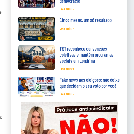
democracia
Leia mais »
e
Cinco mesas, um só resultado
Leia mais »
,
TRT reconhece convenções
coletivas e mantém programas
sociais em Londrina
Leia mais »
Fake news nas eleições: não deixe
que decidam o seu voto por você
Leia mais »
s