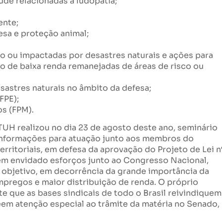
de relacionadas a ludopatia;
ente;
sa e proteção animal;
co ou impactadas por desastres naturais e ações para
o de baixa renda remanejadas de áreas de risco ou
sastres naturais no âmbito da defesa;
FPE);
os (FPM).
H realizou no dia 23 de agosto deste ano, seminário
o informações para atuação junto aos membros do
rritoriais, em defesa da aprovação do Projeto de Lei n
m envidado esforços junto ao Congresso Nacional,
objetivo, em decorrência da grande importância da
mpregos e maior distribuição de renda. O próprio
e que as bases sindicais de todo o Brasil reivindiquem
em atenção especial ao trâmite da matéria no Senado,