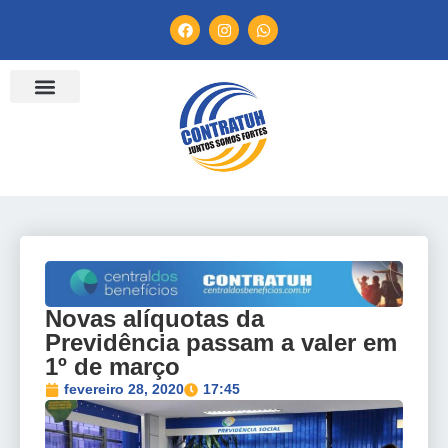
ENTIDADES FILIADAS
BANCO DE CONVENÇÕES
TV CONTRATUH
CANAL DE DENÚNCIA
Novas alíquotas da
Previdência passam a valer em
1º de março
fevereiro 28, 2020
17:45