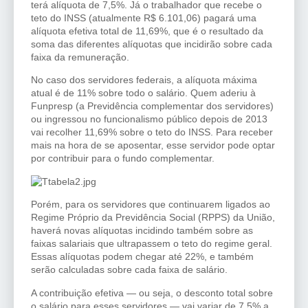
terá alíquota de 7,5%. Já o trabalhador que recebe o
teto do INSS (atualmente R$ 6.101,06) pagará uma
alíquota efetiva total de 11,69%, que é o resultado da
soma das diferentes alíquotas que incidirão sobre cada
faixa da remuneração.
No caso dos servidores federais, a alíquota máxima
atual é de 11% sobre todo o salário. Quem aderiu à
Funpresp (a Previdência complementar dos servidores)
ou ingressou no funcionalismo público depois de 2013
vai recolher 11,69% sobre o teto do INSS. Para receber
mais na hora de se aposentar, esse servidor pode optar
por contribuir para o fundo complementar.
Porém, para os servidores que continuarem ligados ao
Regime Próprio da Previdência Social (RPPS) da União,
haverá novas alíquotas incidindo também sobre as
faixas salariais que ultrapassem o teto do regime geral.
Essas alíquotas podem chegar até 22%, e também
serão calculadas sobre cada faixa de salário.
A contribuição efetiva — ou seja, o desconto total sobre
o salário para esses servidores — vai variar de 7,5% a