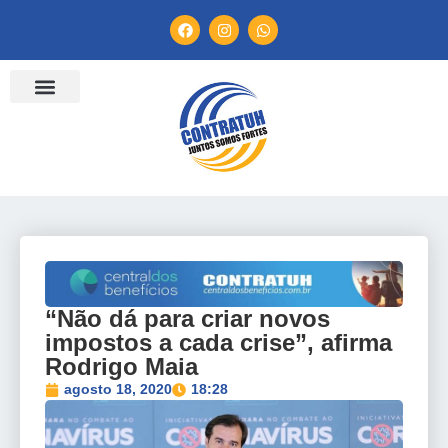
ENTIDADES FILIADAS
BANCO DE CONVENÇÕES
TV CONTRATUH
CANAL DE DENÚNCIA
“Não dá para criar novos
impostos a cada crise”, afirma
Rodrigo Maia
agosto 18, 2020
18:28