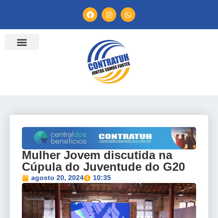
ENTIDADES FILIADAS
BANCO DE CONVENÇÕES
TV CONTRATUH
CANAL DE DENÚNCIA
Mulher Jovem discutida na
Cúpula do Juventude do G20
agosto 20, 2024
10:35