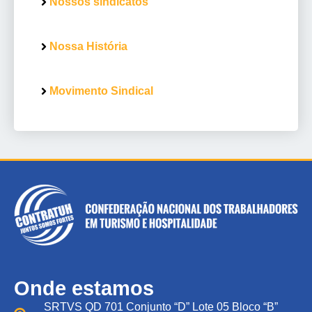
Nossos sindicatos
Nossa História
Movimento Sindical
Onde estamos
SRTVS QD 701 Conjunto “D” Lote 05 Bloco “B”