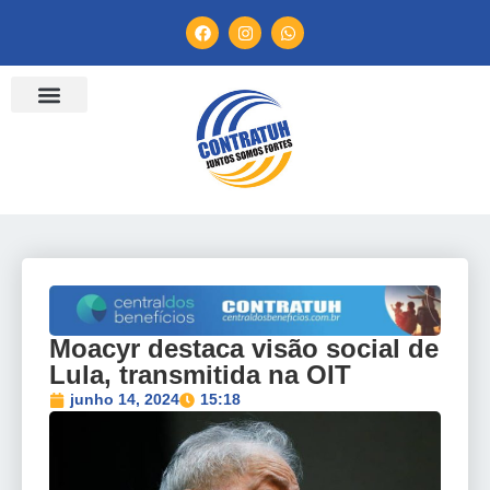
ENTIDADES FILIADAS
BANCO DE CONVENÇÕES
TV CONTRATUH
CANAL DE DENÚNCIA
Moacyr destaca visão social de
Lula, transmitida na OIT
junho 14, 2024
15:18