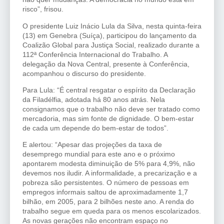
risco”, frisou.
O presidente Luiz Inácio Lula da Silva, nesta quinta-feira
(13) em Genebra (Suíça), participou do lançamento da
Coalizão Global para Justiça Social, realizado durante a
112ª Conferência Internacional do Trabalho. A
delegação da Nova Central, presente à Conferência,
acompanhou o discurso do presidente.
Para Lula: “É central resgatar o espírito da Declaração
da Filadélfia, adotada há 80 anos atrás. Nela
consignamos que o trabalho não deve ser tratado como
mercadoria, mas sim fonte de dignidade. O bem-estar
de cada um depende do bem-estar de todos”.
E alertou: “Apesar das projeções da taxa de
desemprego mundial para este ano e o próximo
apontarem modesta diminuição de 5% para 4,9%, não
devemos nos iludir. A informalidade, a precarização e a
pobreza são persistentes. O número de pessoas em
empregos informais saltou de aproximadamente 1,7
bilhão, em 2005, para 2 bilhões neste ano. A renda do
trabalho segue em queda para os menos escolarizados.
As novas gerações não encontram espaço no