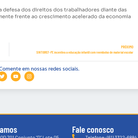
defesa dos direitos dos trabalhadores diante das
mente frente ao crescimento acelerado da economia
PRÓXIMO
SINTIBREF-PE incentiva a educação infantil com reembolso de material escolar
Comente em nossas redes sociais.
tamos
Fale conosco
QD 701 Conjunto “D” Lote 05
Telefone: (61) 3322-6884