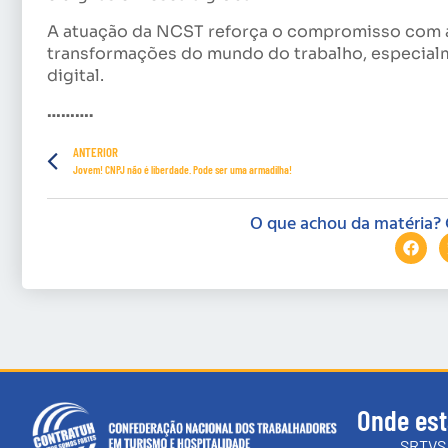
A atuação da NCST reforça o compromisso com a 
transformações do mundo do trabalho, especial
digital.
……….
ANTERIOR
Jovem! CNPJ não é liberdade. Pode ser uma armadilha!
O que achou da matéria? 
Onde es
SRTVS 