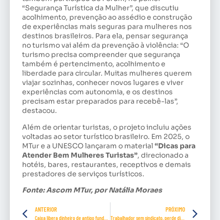
“Segurança Turística da Mulher”, que discutiu
acolhimento, prevenção ao assédio e construção
de experiências mais seguras para mulheres nos
destinos brasileiros. Para ela, pensar segurança
no turismo vai além da prevenção à violência: “O
turismo precisa compreender que segurança
também é pertencimento, acolhimento e
liberdade para circular. Muitas mulheres querem
viajar sozinhas, conhecer novos lugares e viver
experiências com autonomia, e os destinos
precisam estar preparados para recebê-las”,
destacou.
Além de orientar turistas, o projeto incluiu ações
voltadas ao setor turístico brasileiro. Em 2025, o
MTur e a UNESCO lançaram o material
“Dicas para
Atender Bem Mulheres Turistas”
, direcionado a
hotéis, bares, restaurantes, receptivos e demais
prestadores de serviços turísticos.
Fonte: Ascom MTur, por Natália Moraes
ANTERIOR
PRÓXIMO
Caixa libera dinheiro de antigo fundo PIS/Pasep. Saiba como sacar
Trabalhador sem sindicato, perde direitos e liberdade