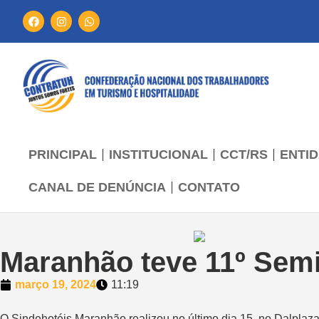
PRINCIPAL
INSTITUCIONAL
CCT/RS
ENTID
CANAL DE DENÚNCIA
CONTATO
Maranhão teve 11º Semin
março 19, 2024
11:19
O Sindehotéis Maranhão realizou no último dia 15, no Dalplaza