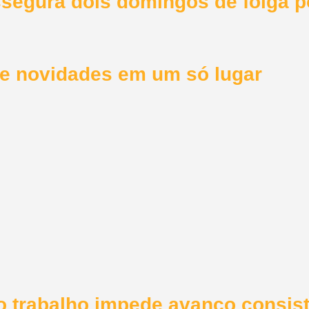
assegura dois domingos de folga 
a e novidades em um só lugar
do trabalho impede avanço consis