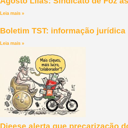
Agosto Lilás: Sindicato de Foz 
Leia mais »
Boletim TST: informação jurídic
Leia mais »
Dieese alerta que precarização 