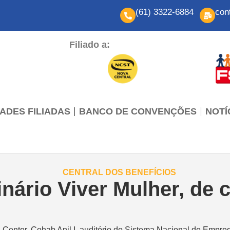
(61) 3322-6884
con
Filiado a:
ADES FILIADAS
BANCO DE CONVENÇÕES
NOTÍ
ário Viver Mulher, de c
 Center, Cohab Anil I, auditório do Sistema Nacional de Empre