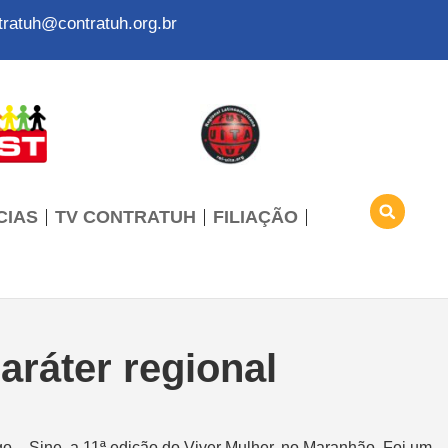
tratuh@contratuh.org.br
CIAS
TV CONTRATUH
FILIAÇÃO
aráter regional
go – Sine, a 11ª edição do Viver Mulher, no Maranhão. Foi um