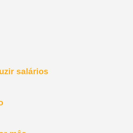
zir salários
o