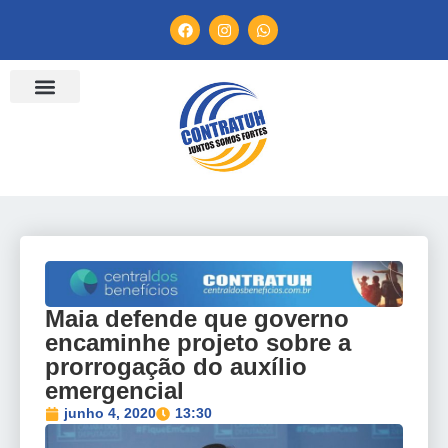
ENTIDADES FILIADAS
BANCO DE CONVENÇÕES
TV CONTRATUH
CANAL DE DENÚNCIA
Maia defende que governo
encaminhe projeto sobre a
prorrogação do auxílio
emergencial
junho 4, 2020
13:30