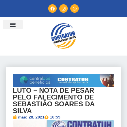
ENTIDADES FILIADAS
BANCO DE CONVENÇÕES
TV CONTRATUH
CANAL DE DENÚNCIA
LUTO – NOTA DE PESAR
PELO FALECIMENTO DE
SEBASTIÃO SOARES DA
SILVA
maio 28, 2021
10:55