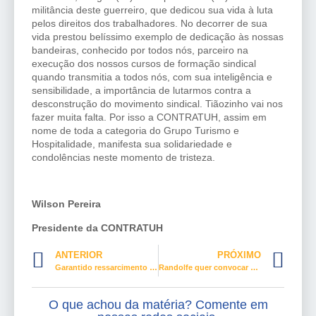
militância deste guerreiro, que dedicou sua vida à luta
pelos direitos dos trabalhadores. No decorrer de sua
vida prestou belíssimo exemplo de dedicação às nossas
bandeiras, conhecido por todos nós, parceiro na
execução dos nossos cursos de formação sindical
quando transmitia a todos nós, com sua inteligência e
sensibilidade, a importância de lutarmos contra a
desconstrução do movimento sindical. Tiãozinho vai nos
fazer muita falta. Por isso a CONTRATUH, assim em
nome de toda a categoria do Grupo Turismo e
Hospitalidade, manifesta sua solidariedade e
condolências neste momento de tristeza.
Wilson Pereira
Presidente da CONTRATUH
ANTERIOR
PRÓXIMO
Garantido ressarcimento de R$ 1,4 milhão aos cofres públicos por fraudes na Previdência
Randolfe quer convocar presidente da CBF para discutir Copa América no Brasil
O que achou da matéria? Comente em