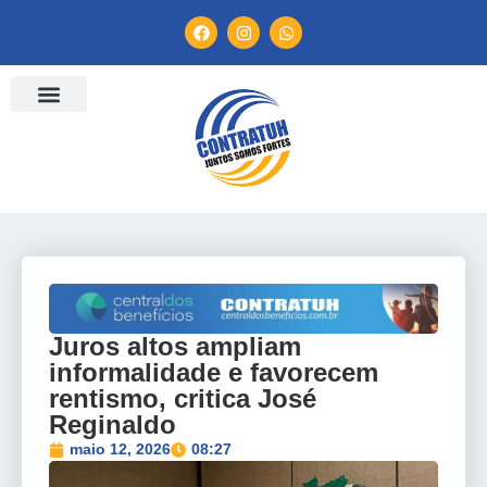
ENTIDADES FILIADAS
BANCO DE CONVENÇÕES
TV CONTRATUH
CANAL DE DENÚNCIA
Juros altos ampliam
informalidade e favorecem
rentismo, critica José
Reginaldo
maio 12, 2026
08:27