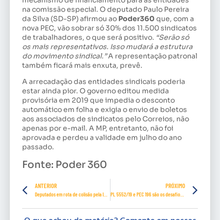
na comissão especial. O deputado Paulo Pereira
da Silva (SD-SP) afirmou ao
Poder360
que, com a
nova PEC, vão sobrar só 30% dos 11.500 sindicatos
de trabalhadores, o que será positivo.
“Serão só
os mais representativos. Isso mudará a estrutura
do movimento sindical.”
A representação patronal
também ficará mais enxuta, prevê.
A arrecadação das entidades sindicais poderia
estar ainda pior. O governo editou medida
provisória em 2019 que impedia o desconto
automático em folha e exigia o envio de boletos
aos associados de sindicatos pelo Correios, não
apenas por e-mail. A MP, entretanto, não foi
aprovada e perdeu a validade em julho do ano
passado.
Fonte: Poder 360
ANTERIOR
PRÓXIMO
Deputados em rota de colisão pela legalização dos jogos
PL 5552/19 e PEC 196 são os desafios do movimento sindical para 2020