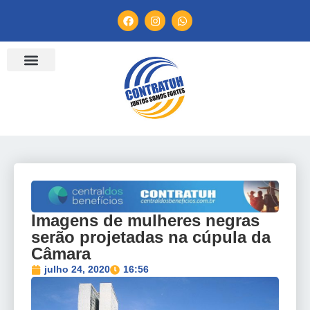
ENTIDADES FILIADAS
BANCO DE CONVENÇÕES
TV CONTRATUH
CANAL DE DENÚNCIA
Imagens de mulheres negras
serão projetadas na cúpula da
Câmara
julho 24, 2020
16:56