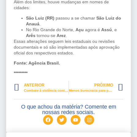
Além dos limites, houve mudanças em nomes de
cidades:
São Luiz (RR)
passou a se chamar
São Luiz do
Anauá
.
No Rio Grande do Norte,
Açu
agora é
Assú
, e
Arês
tornou-se
Arez
.
Essas alterações seguem leis estaduais ou revisões
documentais e só são implementadas após aprovação
oficial dos respectivos estados.
Fonte: Agência Brasil.
*********
ANTERIOR
PRÓXIMO
Combate à violência contra mulheres entra no currículo da educação básica
Menos burocracia para pagar custas no TST em abril
O que achou da matéria? Comente em
nossas redes sociais.