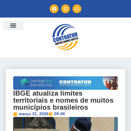
ENTIDADES FILIADAS
BANCO DE CONVENÇÕES
TV CONTRATUH
CANAL DE DENÚNCIA
IBGE atualiza limites
territoriais e nomes de muitos
municípios brasileiros
março 31, 2026
09:48