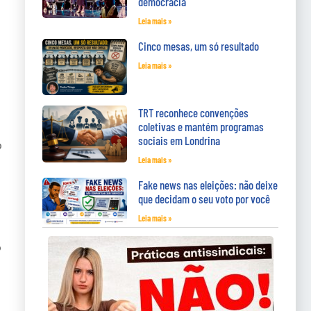
democracia
Leia mais »
Cinco mesas, um só resultado
Leia mais »
TRT reconhece convenções
coletivas e mantém programas
sociais em Londrina
o
Leia mais »
Fake news nas eleições: não deixe
que decidam o seu voto por você
Leia mais »
o