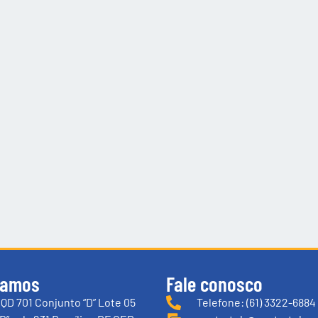
tamos
Fale conosco
QD 701 Conjunto “D” Lote 05
Telefone: (61) 3322-6884