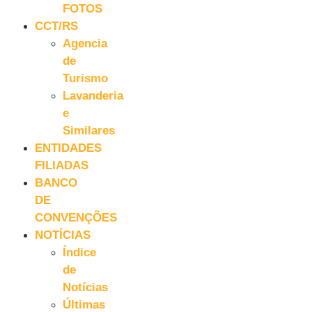
FOTOS
CCT/RS
Agencia
de
Turismo
Lavanderia
e
Similares
ENTIDADES
FILIADAS
BANCO
DE
CONVENÇÕES
NOTÍCIAS
Índice
de
Notícias
Últimas