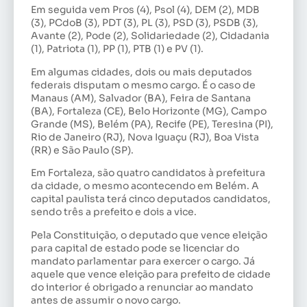
Em seguida vem Pros (4), Psol (4), DEM (2), MDB
(3), PCdoB (3), PDT (3), PL (3), PSD (3), PSDB (3),
Avante (2), Pode (2), Solidariedade (2), Cidadania
(1), Patriota (1), PP (1), PTB (1) e PV (1).
Em algumas cidades, dois ou mais deputados
federais disputam o mesmo cargo. É o caso de
Manaus (AM), Salvador (BA), Feira de Santana
(BA), Fortaleza (CE), Belo Horizonte (MG), Campo
Grande (MS), Belém (PA), Recife (PE), Teresina (PI),
Rio de Janeiro (RJ), Nova Iguaçu (RJ), Boa Vista
(RR) e São Paulo (SP).
Em Fortaleza, são quatro candidatos à prefeitura
da cidade, o mesmo acontecendo em Belém. A
capital paulista terá cinco deputados candidatos,
sendo três a prefeito e dois a vice.
Pela Constituição, o deputado que vence eleição
para capital de estado pode se licenciar do
mandato parlamentar para exercer o cargo. Já
aquele que vence eleição para prefeito de cidade
do interior é obrigado a renunciar ao mandato
antes de assumir o novo cargo.