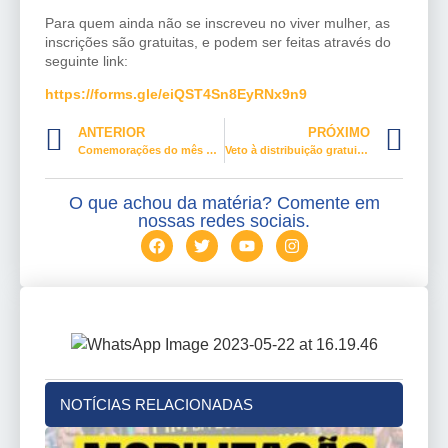
Para quem ainda não se inscreveu no viver mulher, as
inscrições são gratuitas, e podem ser feitas através do
seguinte link:
https://forms.gle/eiQST4Sn8EyRNx9n9
ANTERIOR
PRÓXIMO
Comemorações do mês da mulher relembram os 90 anos do voto feminino no Brasil
Veto à distribuição gratuita de absorventes será analisado em sessão do Congresso nesta quinta-feira
O que achou da matéria? Comente em
nossas redes sociais.
NOTÍCIAS RELACIONADAS