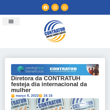
ENTIDADES FILIADAS
BANCO DE CONVENÇÕES
TV CONTRATUH
CANAL DE DENÚNCIA
Diretora da CONTRATUH
festeja dia internacional da
mulher
março 8, 2022
16:16