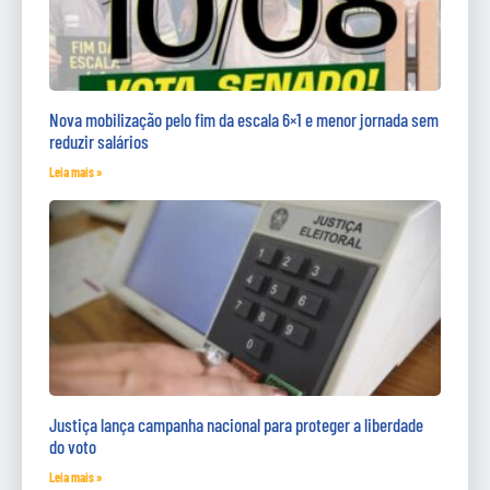
Nova mobilização pelo fim da escala 6×1 e menor jornada sem
reduzir salários
Leia mais »
Justiça lança campanha nacional para proteger a liberdade
do voto
Leia mais »