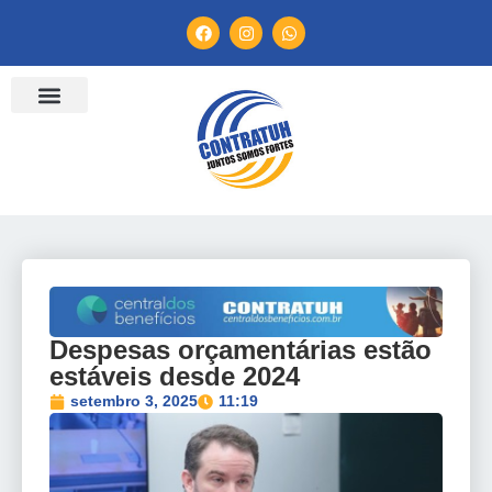
ENTIDADES FILIADAS
BANCO DE CONVENÇÕES
TV CONTRATUH
CANAL DE DENÚNCIA
Despesas orçamentárias estão
estáveis desde 2024
setembro 3, 2025
11:19