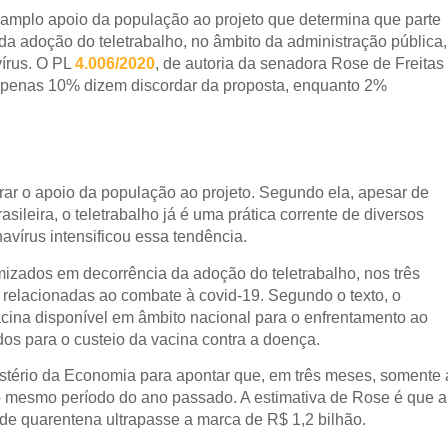
 amplo apoio da população ao projeto que determina que parte
a adoção do teletrabalho, no âmbito da administração pública,
vírus. O PL
4.006/2020
, de autoria da senadora Rose de Freitas
Apenas 10% dizem discordar da proposta, enquanto 2%
rar o apoio da população ao projeto. Segundo ela, apesar de
ileira, o teletrabalho já é uma prática corrente de diversos
vírus intensificou essa tendência.
mizados em decorrência da adoção do teletrabalho, nos três
relacionadas ao combate à covid-19. Segundo o texto, o
acina disponível em âmbito nacional para o enfrentamento ao
os para o custeio da vacina contra a doença.
inistério da Economia para apontar que, em três meses, somente 
o mesmo período do ano passado. A estimativa de Rose é que a
e quarentena ultrapasse a marca de R$ 1,2 bilhão.