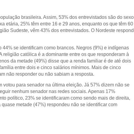
opulação brasileira. Assim, 53% dos entrevistados são do sexo
xa etária, 25% têm entre 16 e 29 anos, enquanto os que têm 60
egião Sudeste, vêm 43% dos entrevistados. O Nordeste respon
 44% se identificam como brancos. Negros (9%) e indígenas
 A religião católica é a dominante entre os que responderam à
os da metade (49%) disse que a renda familiar é de até dois
mília entre dois e cinco salários mínimos. Mais de cinco
ram não responder ou não sabiam a resposta.
m votou para senador na última eleição. Já 57% dizem não se
seguir nenhum senador nas redes sociais. Apenas 17%
o político, 23% se identificaram como sendo mais de direita,
 quase metade (47%) respondeu não se identificar com