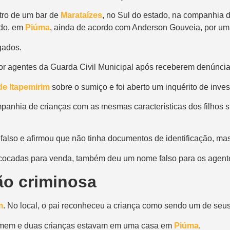
ntro de um bar de
Marataízes
, no Sul do estado, na companhia 
do
, em
Piúma
, ainda de acordo com Anderson Gouveia, por uma
gados.
 por agentes da Guarda Civil Municipal após
receberem denúncia
de Itapemirim
sobre o sumiço e foi
aberto um inquérito de inve
anhia de crianças com as mesmas características dos filhos s
falso
e afirmou que não tinha documentos de identificação, mas 
 cocadas para venda, também deu um nome falso para os agent
ão criminosa
m
. No local, o pai
reconheceu a criança como sendo um de seus 
 homem e duas crianças estavam em uma casa em
Piúma
.