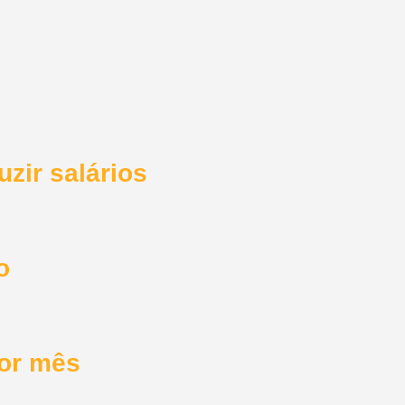
zir salários
o
por mês