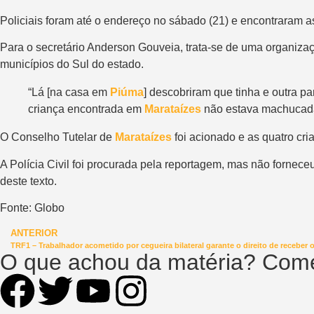
Policiais foram até o endereço no sábado (21) e
encontraram as
Para o secretário Anderson Gouveia, trata-se de uma organiz
municípios do Sul do estado.
“Lá [na casa em
Piúma
] descobriram que tinha e outra p
criança encontrada em
Marataízes
não estava machucada,
O Conselho Tutelar de
Marataízes
foi acionado e as quatro cr
A Polícia Civil foi procurada pela reportagem, mas não fornec
deste texto.
Fonte: Globo
ANTERIOR
TRF1 – Trabalhador acometido por cegueira bilateral garante o direito de receber 
O que achou da matéria? Come