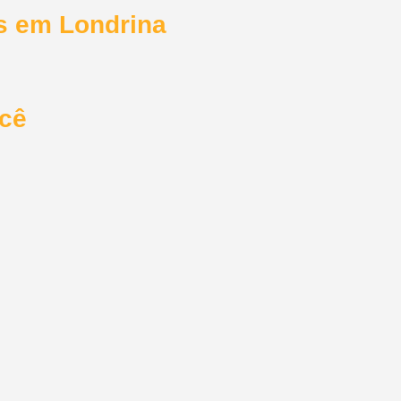
s em Londrina
ocê