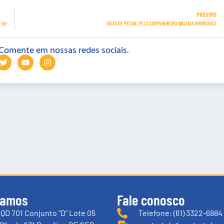
PRÓXIMO
Governo de SC anuncia que pousadas e hotéis podem operar com 100% da capacidade a partir de 21 de dezembro
NOTA DE PESAR, PELO COMPANHEIRO WALTAIR RODRIGUES
Comente em nossas redes sociais.
tamos
Fale conosco
QD 701 Conjunto “D” Lote 05
Telefone: (61) 3322-6884