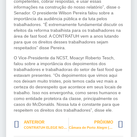
competentes, cobrar respostas, e usar essas
informações na construção do nosso relatório”, disse o
Senador. O presidente Wilson Pereira falou sobre a
importância da audiência pública e da luta pelos
trabalhadores. “É extremamente fundamental discutir os
efeitos da reforma trabalhista para os trabalhadores na
área de fast food. A CONTRATUH vem a anos lutando
para que os direitos desses trabalhadores sejam
respeitados” disse Pereira.
O Vice-Presidente da NCST, Moacyr Roberto Tesch,
falou sobre a importância dos depoimentos dos
trabalhadores e trabalhadoras do setor de fast food que
estavam presentes. “Os depoimentos que vimos aqui
nos deixam muito tristes, pois temos cada vez mais a
certeza do desrespeito que acontece em seus locais de
trabalho. Isso nos envergonha, como seres humanos e
como entidade protetora da classe, principalmente os
casos do McDonalds. Nossa luta é constante para que
respeitem os direitos dos trabalhadores”, disse ele.
ANTERIOR
PRÓXIMO
CONTRATUH ELEGE NOVA DIRETORIA
Câmara de Porto Alegre (RS) aprova a criação do Selo Igualdade Racial para empresas