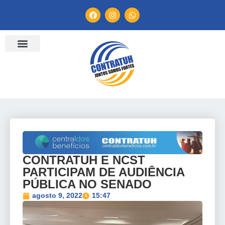
ENTIDADES FILIADAS
BANCO DE CONVENÇÕES
TV CONTRATUH
CANAL DE DENÚNCIA
CONTRATUH E NCST
PARTICIPAM DE AUDIÊNCIA
PÚBLICA NO SENADO
agosto 9, 2022
15:47