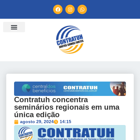
ENTIDADES FILIADAS
BANCO DE CONVENÇÕES
TV CONTRATUH
CANAL DE DENÚNCIA
Contratuh concentra
seminários regionais em uma
única edição
agosto 29, 2024
14:15