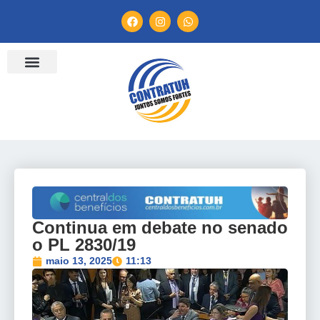
ENTIDADES FILIADAS
BANCO DE CONVENÇÕES
TV CONTRATUH
CANAL DE DENÚNCIA
Continua em debate no senado
o PL 2830/19
maio 13, 2025
11:13