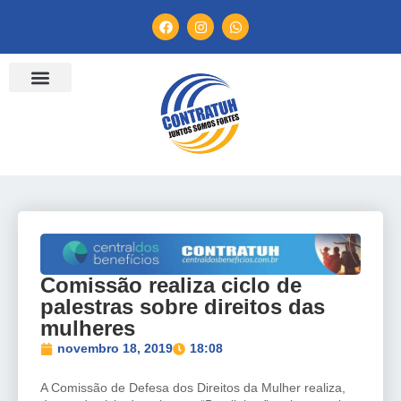
ENTIDADES FILIADAS
BANCO DE CONVENÇÕES
TV CONTRATUH
CANAL DE DENÚNCIA
Comissão realiza ciclo de
palestras sobre direitos das
mulheres
novembro 18, 2019
18:08
A Comissão de Defesa dos Direitos da Mulher realiza,