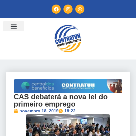
ENTIDADES FILIADAS
BANCO DE CONVENÇÕES
TV CONTRATUH
CANAL DE DENÚNCIA
CAS debaterá a nova lei do
primeiro emprego
novembro 18, 2019
18:22