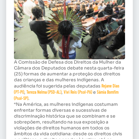
A Comissão de Defesa dos Direitos da Mulher da
Câmara dos Deputados debate nesta quarta-feira
(25) formas de aumentar a proteção dos direitos
das crianças e das mulheres indígenas. A
audiência foi sugerida pelas deputadas
Rejane Dias
(PT-PI)
,
Tereza Nelma (PSD-AL)
,
Vivi Reis (Psol-PA)
e
Sâmia Bomfim
(Psol-SP)
.
“Na América, as mulheres indígenas costumam
enfrentar formas diversas e sucessivas de
discriminação histórica que se combinam e se
sobrepõem, resultando na sua exposição a
violações de direitos humanos em todos os
âmbitos da vida cotidiana: desde os direitos civis