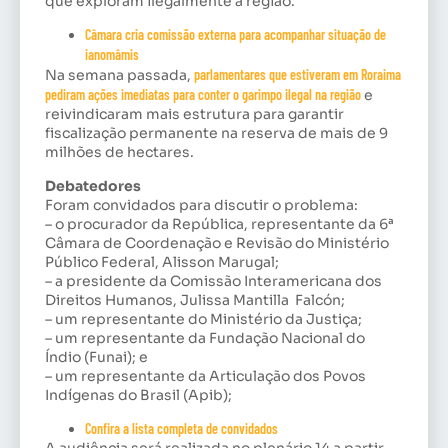
que exploram ilegalmente a região.
Câmara cria comissão externa para acompanhar situação de
ianomâmis
Na semana passada,
parlamentares que estiveram em Roraima
pediram ações imediatas para conter o garimpo ilegal na região
e
reivindicaram mais estrutura para garantir
fiscalização permanente na reserva de mais de 9
milhões de hectares.
Debatedores
Foram convidados para discutir o problema:
– o procurador da República, representante da 6ª
Câmara de Coordenação e Revisão do Ministério
Público Federal, Alisson Marugal;
– a presidente da Comissão Interamericana dos
Direitos Humanos, Julissa Mantilla Falcón;
– um representante do Ministério da Justiça;
– um representante da Fundação Nacional do
Índio (Funai); e
– um representante da Articulação dos Povos
Indígenas do Brasil (Apib);
Confira a lista completa de convidados
A audiência será realizada no plenário 14 a partir