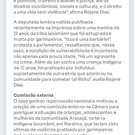
e políticos, o direito a aceder à justiça, até os
direitos econômicos, sociais e culturais, e o direito
a uma vida sem violência”, afirma Rejane Dias.
A deputada lembra notícia publicada
recentemente na imprensa sobre uma menina de
12 anos da tribo ianomâmi que foi estuprada e
morta por garimpeiros. “Isso é uma barbárie!”,
protesta a parlamentar, ressaltando que, nesse
caso, a condição de vulnerabilidade é inconteste,
não apenas pela pouca idade. “Há um agravante
no crime. Além de ser contra uma criança indígena
de 12 anos, foi praticado por indivíduo
supostamente de outra etnia que adentrou na
comunidade para cometer tal ilícito”, avalia Rejane
Dias.
Comissão externa
O caso ganhou repercussão nacional e motivou a
criação de uma
comissão externa
na Câmara para
averiguar a situação de crianças, adolescentes e
mulheres da comunidade Aracaçá, na terra
indígena ianomâmi, em Roraima, que teriam sido
vítimas de violência praticada por garimpeiros